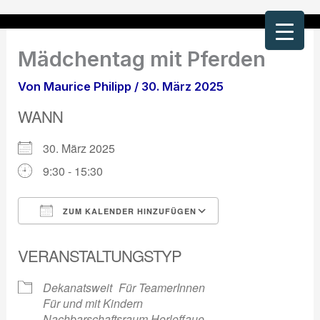
Zum
Inhalt
springen
Mädchentag mit Pferden
Von
Maurice Philipp
/
30. März 2025
WANN
30. März 2025
9:30 - 15:30
ZUM KALENDER HINZUFÜGEN
ICS herunterladen
Google Kalender
VERANSTALTUNGSTYP
Dekanatsweit
Für TeamerInnen
Für und mit Kindern
Nachbarschaftsraum Horloffaue