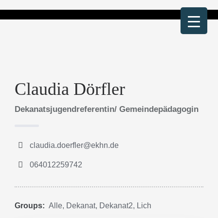
Zum
Inhalt
springen
Claudia Dörfler
Dekanatsjugendreferentin/ Gemeindepädagogin
claudia.doerfler@ekhn.de
064012259742
Groups:
Alle
,
Dekanat
,
Dekanat2
,
Lich