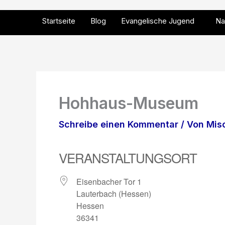
Zum
Inhalt
Startseite
Blog
Evangelische Jugend
Na
springen
Hohhaus-Museum
Schreibe einen Kommentar
/ Von
Mis
VERANSTALTUNGSORT
Eisenbacher Tor 1
Lauterbach (Hessen)
Hessen
36341