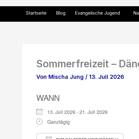
Zum
Inhalt
Startseite
Blog
Evangelische Jugend
Na
springen
Sommerfreizeit – Dä
Von
Mischa Jung
/
13. Juli 2026
WANN
13. Juli 2026 - 21. Juli 2026
Ganztägig