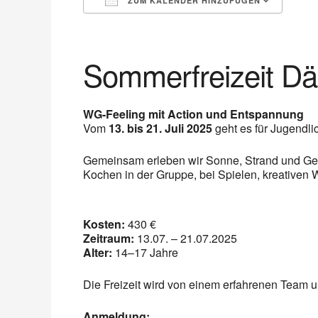
ZUM KALENDER HINZUFÜGEN
ICS herunterladen
Google Kalender
iCalendar
Office 365
Outlook Live
Sommerfreizeit D
WG-Feeling mit Action und Entspannung
Vom
13. bis 21. Juli 2025
geht es für Jugendl
Gemeinsam erleben wir Sonne, Strand und Gem
Kochen in der Gruppe, bei Spielen, kreativen 
Kosten:
430 €
Zeitraum:
13.07. – 21.07.2025
Alter:
14–17 Jahre
Die Freizeit wird von einem erfahrenen Team
Anmeldung: