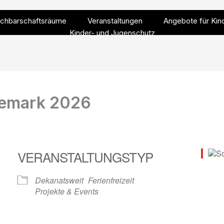
chbarschaftsräume
Veranstaltungen
Angebote für Kin
Kinder- und Jugenschutz
nemark 2026
VERANSTALTUNGSTYP
Dekanatsweit
Ferienfreizeit
Projekte & Events