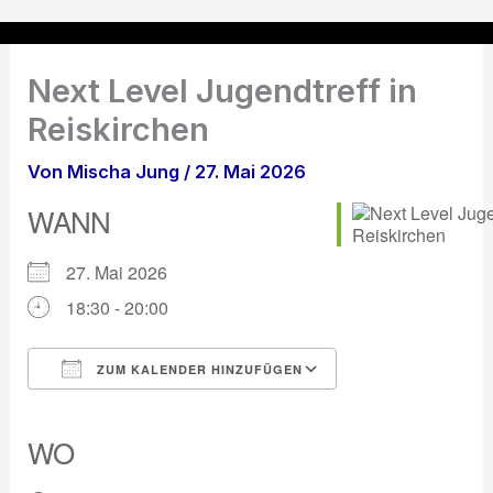
Zum
Inhalt
springen
Next Level Jugendtreff in
Reiskirchen
Von
Mischa Jung
/
27. Mai 2026
WANN
27. Mai 2026
18:30 - 20:00
ZUM KALENDER HINZUFÜGEN
ICS herunterladen
Google Kalender
iCalendar
Office 365
Outlook Live
WO