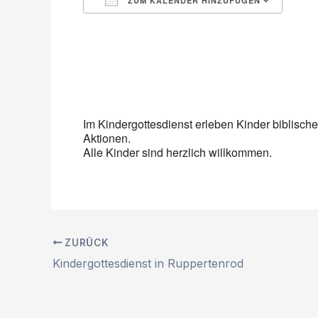
ZUM KALENDER HINZUFÜGEN
ICS herunterladen
Google Kalender
iCalendar
Office 365
Outlook Live
Im Kindergottesdienst erleben Kinder biblis
Aktionen.
Alle Kinder sind herzlich willkommen.
ZURÜCK
Kindergottesdienst in Ruppertenrod