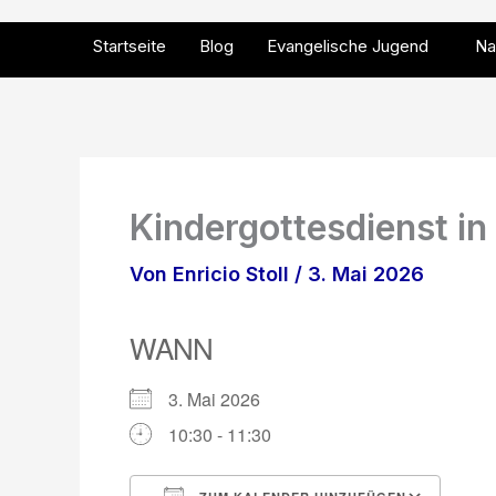
Zum
Inhalt
Startseite
Blog
Evangelische Jugend
Na
springen
Kindergottesdienst i
Von
Enricio Stoll
/
3. Mai 2026
WANN
3. Mai 2026
10:30 - 11:30