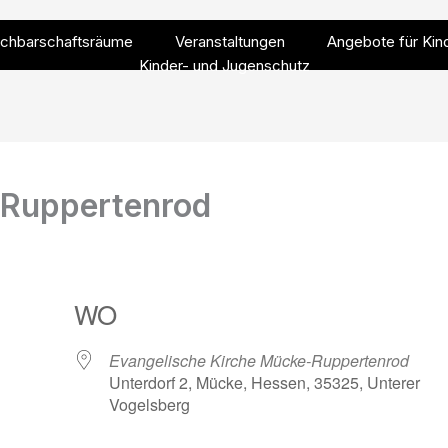
chbarschaftsräume
Veranstaltungen
Angebote für Kin
Kinder- und Jugenschutz
n Ruppertenrod
WO
Evangelische Kirche Mücke-Ruppertenrod
Unterdorf 2, Mücke, Hessen, 35325, Unterer
Vogelsberg