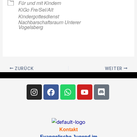
Für und mit Kindern
KiGo Fre/Sel/Alt
Kindergottesdienst
Nachbarschaftsraum Unterer
Vogelsberg
ZURÜCK
WEITER
Instagram
Facebook
Whatsapp
Youtube
Discord
Kontakt
Evangelische Jugend im