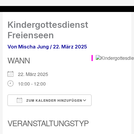
Zum
Inhalt
springen
Kindergottesdienst
Freienseen
Von
Mischa Jung
/
22. März 2025
WANN
22. März 2025
10:00 - 12:00
ZUM KALENDER HINZUFÜGEN
ICS herunterladen
Google Kalender
iCalendar
Office 365
Outlook Live
VERANSTALTUNGSTYP