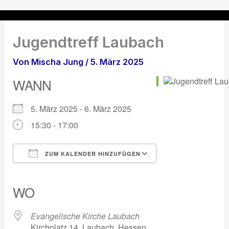
Zum
Inhalt
springen
Jugendtreff Laubach
Von
Mischa Jung
/
5. März 2025
WANN
5. März 2025 - 6. März 2025
15:30 - 17:00
ZUM KALENDER HINZUFÜGEN
ICS herunterladen
Google Kalender
iCalendar
Office 365
Outlook Live
WO
Evangelische Kirche Laubach
Kirchplatz 14, Laubach, Hessen,