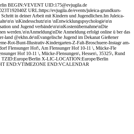
rlin BEGIN:VEVENT UID:175@evjugila.de
0Z URL:https://evjugila.de/events/juleica-grundkurs-
itt in deiner Arbeit mit Kindern und Jugendlichen.Im Juleica-
n halte\n\n \nKindesschutz\n\n \nEntwicklungspsychologie\n\n
alisation und Jugend verbände\n\n\nKostenübernahme\nDie
en werden.\n\nAnmeldung\nDie Anmeldung erfolgt online ü ber das
ner-land @ekhn.de\nEvangelische Jugend im Dekanat Gießener
Rot-Bunt-Illustrativ-Kindergarten-Z-Falt-Broschuere-Instagr am-
rf Flensunger Hof\, Am Flensunger Hof 10-11 \, Mücke-Fle
r Hof 10-11 \, Mücke-Flensungen\, Hessen\, 35325\, Rund
TZID:Europe/Berlin X-LIC-LOCATION:Europe/Berlin
IGHT END:VTIMEZONE END:VCALENDAR