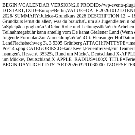
BEGIN:VCALENDAR VERSION:2.0 PRODID:-//wp-events-plugin.
DTSTART;TZID=Europe/Berlin;VALUE=DATE:20261012 DTEND;TZI
2026/ SUMMARY:Juleica-Grundkurs 2026 DESCRIPTION:12. – 18. Oktob
Grundkurs lernst du alles\, was du brauchst\, um als Jugendleiteri n 
\nSpielpäda gogik\n\n \nDeine Rolle und Leitungsstile\n\n \nArbeit
Teilnahmegebühr kann anteilig vom De kanat Gießener Land (Wenn 
folgende Formular:Zur Anmeldung\n\n\n\nOrt: Flensunger HofDatum:
LandFlachsbachweg 3\, 3 5305 Grünberg ATTACH;FMTTYPE=image/jpeg
Post-45.png CATEGORIES:Dekanatsweit,Ferienfreizeit,Für TeamerI
nsungen\, Hessen\, 35325\, Rund um Mücke\, Deutschland X-
um Mücke\, Deutschland;X-APPLE -RADIUS=100;X-TITLE=Feri
BEGIN:DAYLIGHT DTSTART:20260329T030000 TZOFFSET