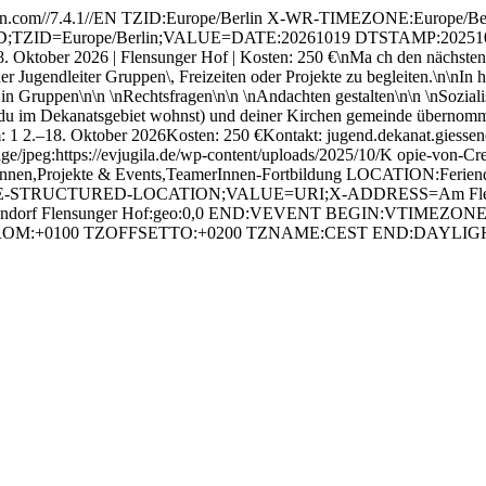
com//7.4.1//EN TZID:Europe/Berlin X-WR-TIMEZONE:Europe/Be
D=Europe/Berlin;VALUE=DATE:20261019 DTSTAMP:20251023T19204
er 2026 | Flensunger Hof | Kosten: 250 €\nMa ch den nächsten Schr
oder Jugendleiter Gruppen\, Freizeiten oder Projekte zu begleiten.\n\nI
en in Gruppen\n\n \nRechtsfragen\n\n \nAndachten gestalten\n\n \nSozi
du im Dekanatsgebiet wohnst) und deiner Kirchen gemeinde übernomm
 1 2.–18. Oktober 2026Kosten: 250 €Kontakt: jugend.dekanat.giesse
:https://evjugila.de/wp-content/uploads/2025/10/K opie-von-Creme-
nnen,Projekte & Events,TeamerInnen-Fortbildung LOCATION:Feriendo
APPLE-STRUCTURED-LOCATION;VALUE=URI;X-ADDRESS=Am Flensunge
endorf Flensunger Hof:geo:0,0 END:VEVENT BEGIN:VTIMEZONE 
FROM:+0100 TZOFFSETTO:+0200 TZNAME:CEST END:DAYL