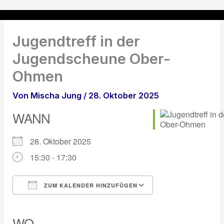
Zum
Inhalt
springen
Jugendtreff in der
Jugendscheune Ober-
Ohmen
Von
Mischa Jung
/
28. Oktober 2025
WANN
28. Oktober 2025
15:30 - 17:30
ZUM KALENDER HINZUFÜGEN
ICS herunterladen
Google Kalender
iCalendar
Office 365
Outlook Live
WO