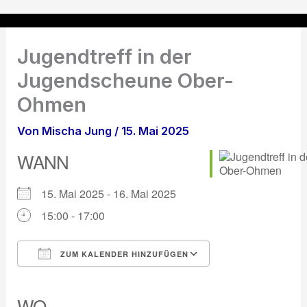
Zum
Inhalt
springen
Jugendtreff in der
Jugendscheune Ober-
Ohmen
Von
Mischa Jung
/
15. Mai 2025
WANN
15. Mai 2025 - 16. Mai 2025
15:00 - 17:00
ZUM KALENDER HINZUFÜGEN
ICS herunterladen
Google Kalender
iCalendar
Office 365
Outlook Live
WO