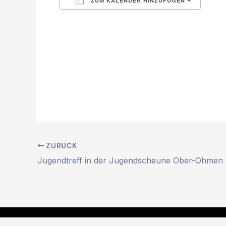
ZUM KALENDER HINZUFÜGEN
ICS herunterladen
Google Kalender
iCalendar
Office 365
Outlook Live
ZURÜCK
Jugendtreff in der Jugendscheune Ober-Ohmen