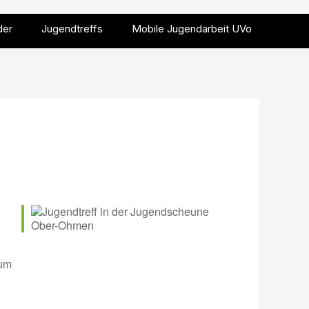
der
Jugendtreffs
Mobile Jugendarbeit UVo
 um