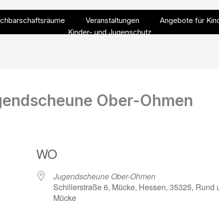
chbarschaftsräume
Veranstaltungen
Angebote für Kin
Kinder- und Jugenschutz
Jugendscheune Ober-Ohmen
WO
Jugendscheune Ober-Ohmen
Schillerstraße 6, Mücke, Hessen, 35325, Rund
Mücke