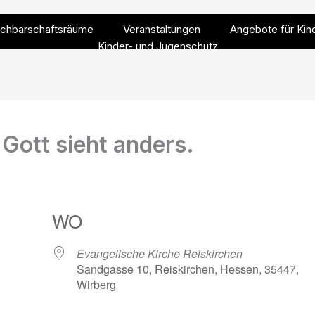
chbarschaftsräume
Veranstaltungen
Angebote für Kin
Kinder- und Jugenschutz
Gott sieht anders.
WO
Evangelische Kirche Reiskirchen
Sandgasse 10, Reiskirchen, Hessen, 35447,
Wirberg