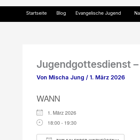
Zum
Inhalt
Startseite
Blog
Evangelische Jugend
Na
springen
Jugendgottesdienst – 
Von
Mischa Jung
/
1. März 2026
WANN
1. März 2026
18:00 - 19:30