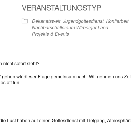
VERANSTALTUNGSTYP
gle Kalender
iCalendar
Dekanatsweit
Jugendgottesdienst
Konfiarbeit
Nachbarschaftsraum Wirberger Land
Projekte & Events
nicht sofort sieht?
“
gehen wir dieser Frage gemeinsam nach. Wir nehmen uns Zeit
es oft tun.
, die Lust haben auf einen Gottesdienst mit Tiefgang, Atmosp